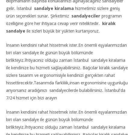
ekipmanların başında konuklarınızı ağırlayacağınız sandalyeler
gelir. İstanbul
sandalye kiralama
hizmetimiz sizlere geniş
ürün seçenekleri sunar. Şirketimiz
sandalyeciler
programın
özelliğine göre her ihtiyaca cevap verir niteliktedir.
kiralık
sandalye
ile sizleri büyük bir yükten kurtarıyoruz.
İnsanın kendisini rahat hissetmek ister.En önemli eşyalarımızdan
biri olan sandalye ile günün büyük bölümünde
birlikteyiz.İhtiyacınız olduğu zaman İstanbul sandalye kiralama
ile kendinize bu hizmeti sağlayabilirsiniz. Bağcılar kiralık sandalye
sizlere tasarım ve ergonomisiyle kendinizi gerçekten rahat
hissettirecektir.Tasarımda farklılık,insan ergonomisine uygunluğu
arıyorsanız aradığınızı sandalyecilerde bulabilirsiniz. İstanbul’da
7/24 hizmet için bizi arayın
İnsanın kendisini rahat hissetmek ister.En önemli eşyalarımızdan
biri olan sandalye ile günün büyük bölümünde
birlikteyiz.İhtiyacınız olduğu zaman İstanbul sandalye kiralama
ile kendinize bu hizmeti sağlayabilirsiniz. Bağcılar kiralık sandalye