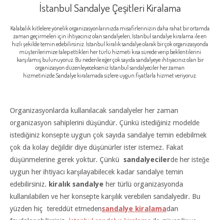
İstanbul Sandalye Çeşitleri Kiralama
Kalabalık kitlelere yönelik organizasyonlarınızda misafirlerinizin daha rahat bir ortamda
zaman geçirmeleri için ihtiyacınız olan sandalyeleri, İstanbul sandalye kiralama ile en
hızlı şekilde temin edebilirsiniz. İstanbul kiralık sandalye olarak bir çok organizasyonda
müşterilerimize talep ettikleri her türlü hizmeti kısa sürede verip beklentilerini
karşılamış bulunuyoruz. Bu nedenle eğer çok sayıda sandalyeye ihtiyacınız olan bir
organizasyon düzenleyecekseniz İstanbul sandalyeciler her zaman
hizmetinizde.Sandalye kiralamada sizlere uygun fiyatlarla hizmet veriyoruz.
Organizasyonlarda kullanılacak sandalyeler her zaman
organizasyon sahiplerini düşündür. Çünkü istediğiniz modelde
istediğiniz konsepte uygun çok sayıda sandalye temin edebilmek
çok da kolay değildir diye düşünürler ister istemez. Fakat
düşünmelerine gerek yoktur. Çünkü
sandalyeciler
de her isteğe
uygun her ihtiyacı karşılayabilecek kadar sandalye temin
edebilirsiniz.
kiralık sandalye
her türlü organizasyonda
kullanılabilen ve her konsepte karşılık verebilen sandalyedir. Bu
yüzden hiç tereddüt etmeden
sandalye kiralama
dan