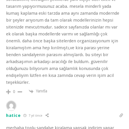
tasarım yapıyormusunuz acaba. mesela minderli yada
kumaş kaplama eski tarzda ama aynı zamanda modernde
bir şeyler arıyorum da tam olarak modellerinizin hepsi
sitenizde mevcutmudur. sadece sayfanızda olanlar mı var
ek olarak başka modellerde varmı ve sağlamlığı çok
önemli. daha önce başka sitelerden organizasyonum için
kiralamıştım ama hep kırılmıştı,ve kira parası yerine
benden sandalyenin parasını almışlardı. bu siteyi bir
arkadsaşımın arkadaşı aracılığı ile buldum. güvenilir
olduğunuzu biliyorum ama sağlamlık konusunda çok
endişeliyim lütfen en kısa zamnda cevap verin işim acil
teşekkürler.
Yanıtla
0
hatice
7 yıl önce
merhaba toplu sandalye kiralama yapsak indirim yapar