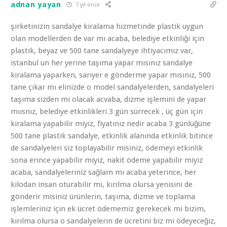
adnan yayan
7 yıl önce
şirketinizin sandalye kiralama hizmetinde plastik uygun
olan modellerden de var mı acaba, belediye etkinliği için
plastik, beyaz ve 500 tane sandalyeye ihtiyacımız var,
istanbul un her yerine taşıma yapar mısınız sandalye
kiralama yaparken, sarıyer e gönderme yapar mısınız, 500
tane çıkar mı elinizde o model sandalyelerden, sandalyeleri
taşıma sizden mi olacak acvaba, dizme işlemini de yapar
mıısnız, belediye etkinlikleri 3 gün sürrecek , üç gün için
kiralama yapabilir miyiz, fiyatınız nedir acaba 3 günlüğüne
500 tane plastik sandalye, etkinlik alanında etkinlik bitince
de sandalyeleri siz toplayabilir misiniz, ödemeyi etkinlik
sona erince yapabilir miyiz, nakit ödeme yapabilir miyiz
acaba, sandalyeleriniz sağlam mı acaba yeterince, her
kilodan insan oturabilir mi, kırılma olursa yenisini de
gönderir misiniz ürünlerin, taşıma, dizme ve toplama
işlemleriniz için ek ücret ödememiz gerekecek mi bizim,
kırılma olursa o sandalyelerin de ücretini biz mi ödeyeceğiz,