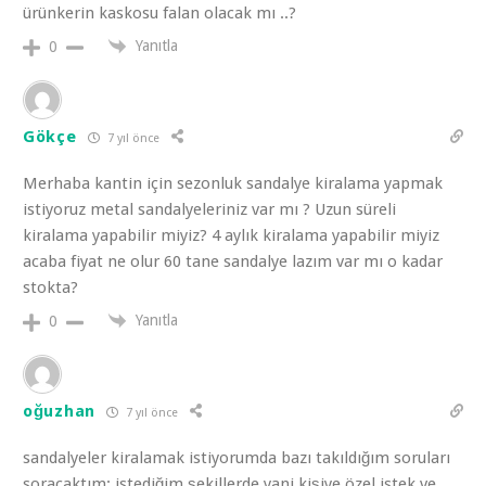
ürünkerin kaskosu falan olacak mı ..?
Yanıtla
0
Gökçe
7 yıl önce
Merhaba kantin için sezonluk sandalye kiralama yapmak
istiyoruz metal sandalyeleriniz var mı ? Uzun süreli
kiralama yapabilir miyiz? 4 aylık kiralama yapabilir miyiz
acaba fiyat ne olur 60 tane sandalye lazım var mı o kadar
stokta?
Yanıtla
0
oğuzhan
7 yıl önce
sandalyeler kiralamak istiyorumda bazı takıldığım soruları
soracaktım; istediğim şekillerde yani kişiye özel istek ve