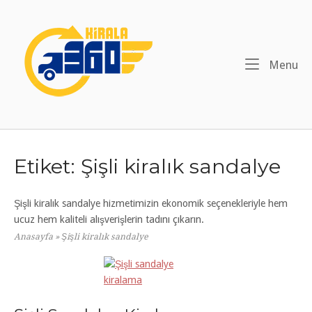
Skip
to
Home
content
Me
Menu
Etiket:
Şişli kiralık sandalye
Şişli kiralık sandalye hizmetimizin ekonomik seçenekleriyle hem
ucuz hem kaliteli alışverişlerin tadını çıkarın.
Anasayfa
»
Şişli kiralık sandalye