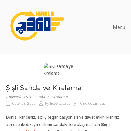
Skip
to
Home
content
Me
Menu
Şişli Sandalye Kiralama
Anasayfa
»
Şişli Sandalye Kiralama
Ocak 28, 2015
by
hokkabazci
One Comment
Eviniz, bahçeniz, açılış organizasyonları ve davet etkinlikleriniz
için özenle dizayn edilmiş sandalyelere ulaşmak için
Şişli