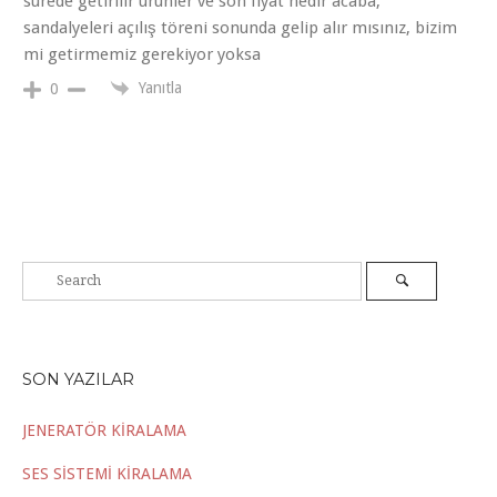
sürede getirilir ürünler ve son fiyat nedir acaba,
sandalyeleri açılış töreni sonunda gelip alır mısınız, bizim
mi getirmemiz gerekiyor yoksa
Yanıtla
0
SON YAZILAR
JENERATÖR KİRALAMA
SES SİSTEMİ KİRALAMA