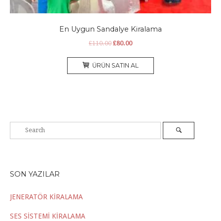
En Uygun Sandalye Kiralama
Orijinal
Şu
£
110.00
£
80.00
fiyat:
andaki
£110.00.
fiyat:
ÜRÜN SATIN AL
£80.00.
SON YAZILAR
JENERATÖR KİRALAMA
SES SİSTEMİ KİRALAMA