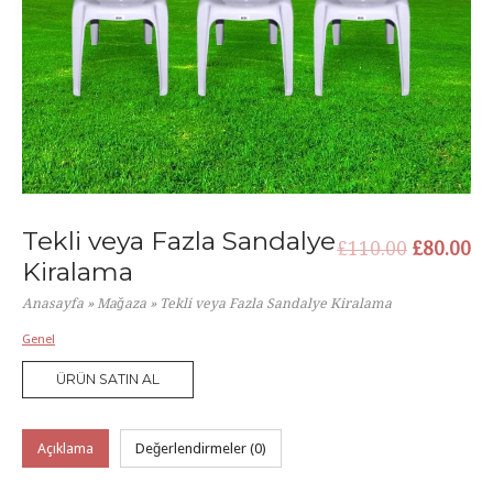
Tekli veya Fazla Sandalye
Orijinal
Ş
£
110.00
£
80.00
Kiralama
fiyat:
an
Anasayfa
»
Mağaza
»
Tekli veya Fazla Sandalye Kiralama
£110.00.
fi
Genel
ÜRÜN SATIN AL
£8
Açıklama
Değerlendirmeler (0)