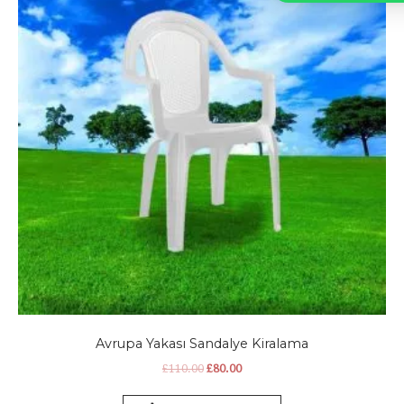
Avrupa Yakası Sandalye Kiralama
Orijinal
Şu
£
110.00
£
80.00
fiyat:
andaki
£110.00.
fiyat: