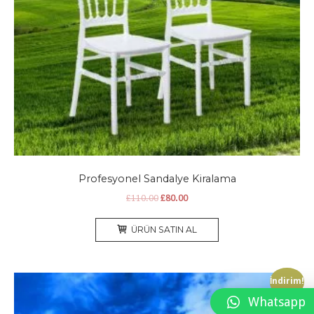
Profesyonel Sandalye Kiralama
Orijinal
Şu
£
110.00
£
80.00
fiyat:
andaki
£110.00.
fiyat:
ÜRÜN SATIN AL
£80.00.
İndirim!
Whatsapp