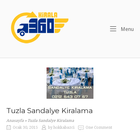
Skip
to
Home
content
Me
Menu
Tuzla Sandalye Kiralama
Anasayfa
»
Tuzla Sandalye Kiralama
Ocak 30, 2015
by
hokkabazci
One Comment